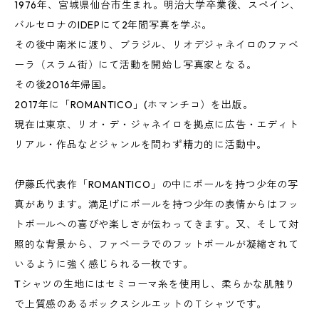
1976年、宮城県仙台市生まれ。明治大学卒業後、スペイン、
バルセロナのIDEPにて2年間写真を学ぶ。
その後中南米に渡り、ブラジル、リオデジャネイロのファベ
ーラ（スラム街）にて活動を開始し写真家となる。
その後2016年帰国。
2017年に「ROMANTICO」(ホマンチコ）を出版。
現在は東京、リオ・デ・ジャネイロを拠点に広告・エディト
リアル・作品などジャンルを問わず精力的に活動中。
伊藤氏代表作「ROMANTICO」の中にボールを持つ少年の写
真があります。満足げにボールを持つ少年の表情からはフッ
トボールへの喜びや楽しさが伝わってきます。又、そして対
照的な背景から、ファベーラでのフットボールが凝縮されて
いるように強く感じられる一枚です。
Tシャツの生地にはセミコーマ糸を使用し、柔らかな肌触り
で上質感のあるボックスシルエットのＴシャツです。