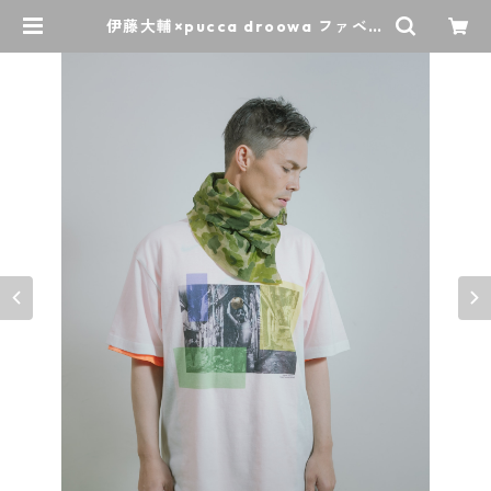
伊藤大輔×pucca droowa ファベー
ラTEE BOASORTE WH | puccadr
oowa/Life with football.