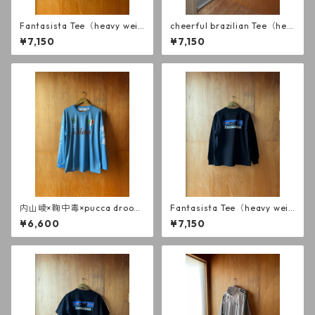
Fantasista Tee（heavy weig
cheerful brazilian Tee（hea
ht） long sleeve WH
vy weight） long sleeve WH
¥7,150
¥7,150
内山崚×鞠中毒×pucca droow
Fantasista Tee（heavy weig
a （Malato di palla fino alla
ht） long sleeve BK
¥6,600
¥7,150
morte.）Napoli blue