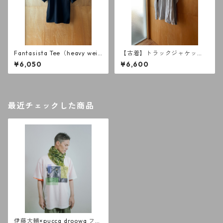
Fantasista Tee（heavy weig
【古着】トラックジャケッ
ht） short sleeve BK
ト adidas
¥6,050
¥6,600
最近チェックした商品
伊藤大輔×pucca droowa ファ