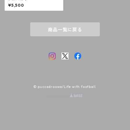
ベーラTEE BOASORTE WH
¥5,500
商品一覧に戻る
© puccadroowa/Life with football.
Powered by