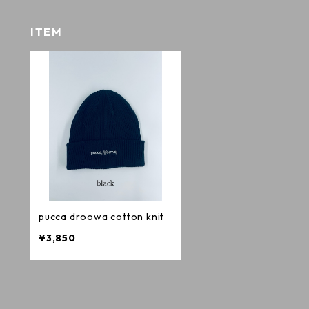
ITEM
pucca droowa cotton knit
¥3,850