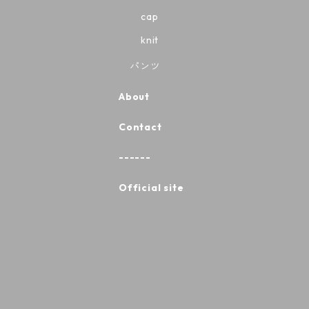
cap
knit
パンツ
About
Contact
------
Official site