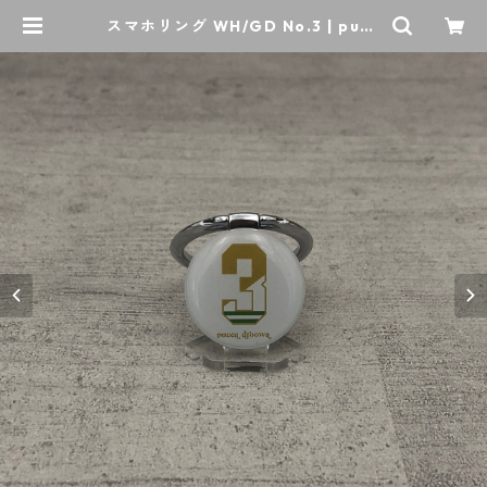
スマホリング WH/GD No.3 | pucc
adroowa/Life with football.