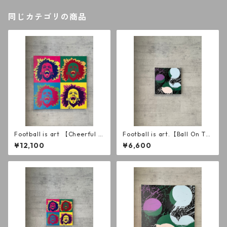
同じカテゴリの商品
Football is art 【Cheerful B
Football is art.【Ball On Th
razilian】キャンバスS8
e Pitch】 PUキャンバスSSM
¥12,100
¥6,600