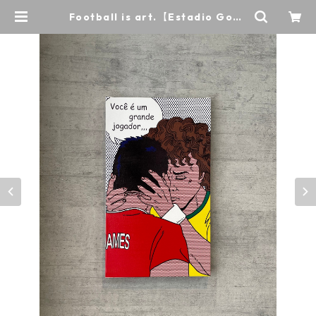
Football is art.【Estadio Gove
rnador Placido Castelo 2014】
キャンバス M6 | puccadroowa/Li
fe with football.