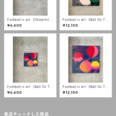
Football is art 【Cheerful B
Football is art.【Ball On Th
razilian】キャンバスSSM
e Pitch】 PUキャンバスS8
¥6,600
¥12,100
Football is art.【Ball On Th
Football is art.【Ball On Th
e Pitch】 ORキャンバスSSM
e Pitch】 ORキャンバスS8
¥6,600
¥12,100
最近チェックした商品