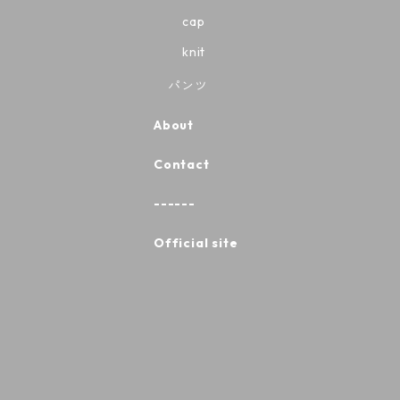
cap
knit
パンツ
About
Contact
------
Official site