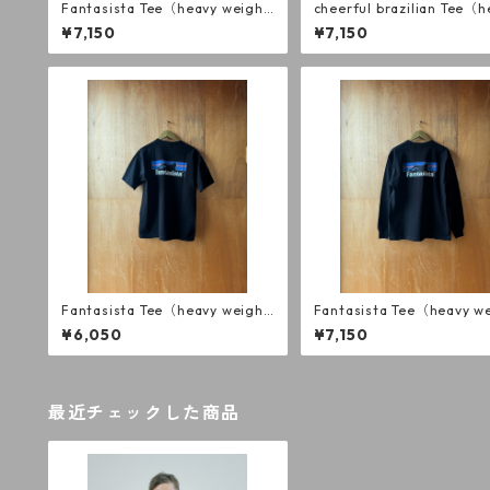
Fantasista Tee（heavy weigh
cheerful brazilian Tee（h
t） long sleeve WH
weight） long sleeve WH
¥7,150
¥7,150
Fantasista Tee（heavy weigh
Fantasista Tee（heavy w
t） short sleeve BK
t） long sleeve BK
¥6,050
¥7,150
最近チェックした商品