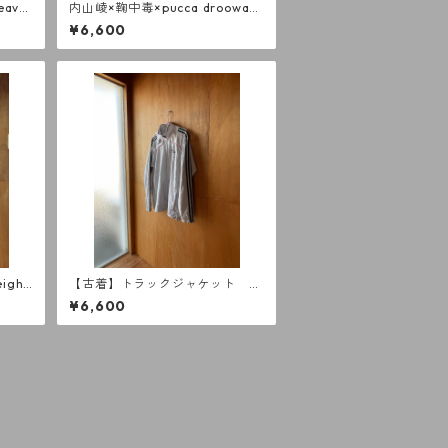
eavy
内山崚×鞠中毒×pucca droowa
（Malato di palla fino allamort
¥6,600
e.）Napoli blue
eigh
【古着】トラックジャケット a
didas
¥6,600