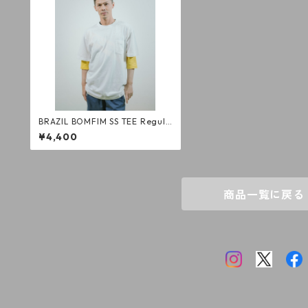
BRAZIL BOMFIM SS TEE Regula
r Fit WH
¥4,400
商品一覧に戻る