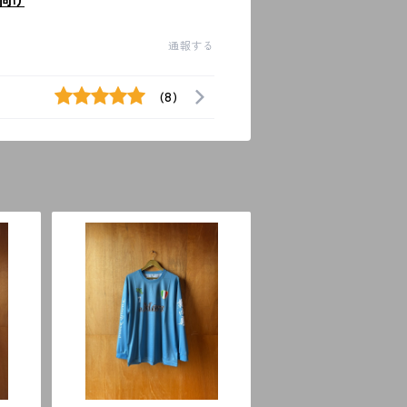
向け
通報する
(8)