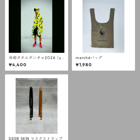
冷却タオルポンチョ2026（ye
marchéバッグ
llow）
¥4,400
¥1,980
DEER SKIN マスクストラップ