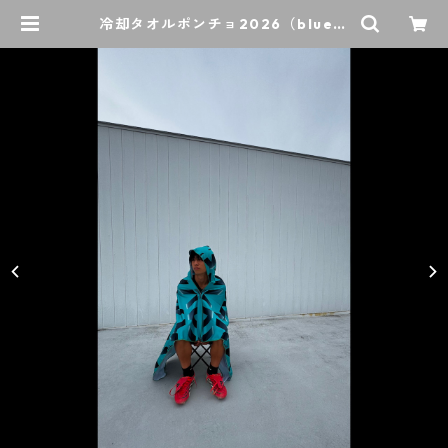
冷却タオルポンチョ2026（blue）
| puccadroowa/Life with footb
all.