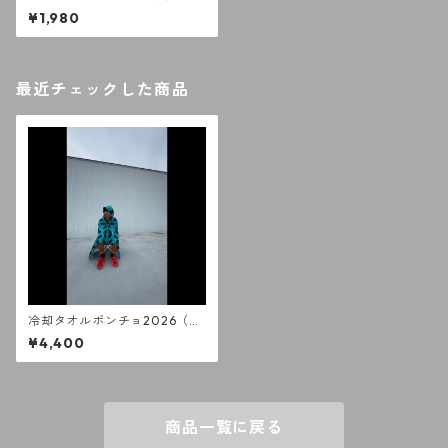
¥1,980
最近チェックした商品
冷却タオルポンチョ2026（bl
ue）
¥4,400
商品一覧に戻る